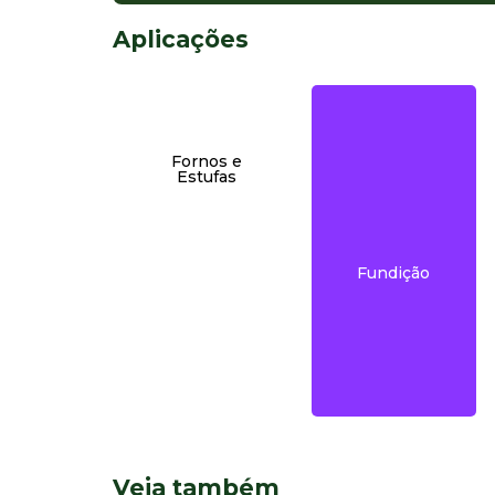
Aplicações
mais…
Fornos e
Estufas
mais…
Fundição
Veja também