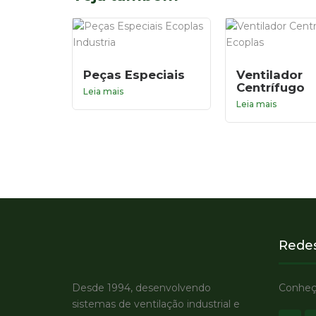
Peças Especiais
Ventilador
Centrífugo
Leia mais
Leia mais
Redes
Desde 1994, desenvolvendo
Conheça
sistemas de ventilação industrial e