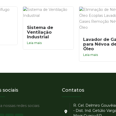
Sistema de
Ventilação
Industrial
Lavador de G
Leia mais
para Névoa d
Óleo
Leia mais
 sociais
Contatos
R. Cel. Delmiro Gouvêia
 nossas redes sociais
- Dist. Ind. Getúlio Varga
Mogi Guaçu-SP