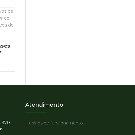
ases
e
Atendimento
, 370
Horários de funcionamento
s I,