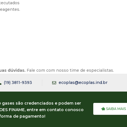
executados
reagentes.
uas dúvidas.
Fale com com nosso time de especialistas.
(19) 3811-9393
ecoplas@ecoplas.ind.br
e gases são credenciados e podem ser
SAIBA MAIS
NDES FINAME, entre em contato conosco
 forma de pagamento!