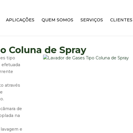
APLICAÇÕES
QUEM SOMOS
SERVIÇOS
CLIENTES
o Coluna de Spray
es tipo
s efetuada
rrente
to através
te
o.
 câmara de
oplada na
 lavagem e