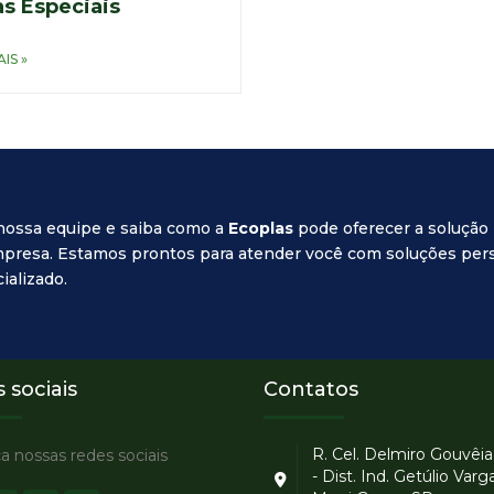
s Especiais
IS »
nossa equipe e saiba como a
Ecoplas
pode oferecer a solução 
presa. Estamos prontos para atender você com soluções per
ializado.
 sociais
Contatos
R. Cel. Delmiro Gouvêia
 nossas redes sociais
- Dist. Ind. Getúlio Varga