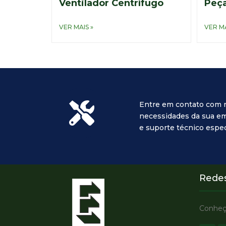
Ventilador Centrífugo
Peça
VER MAIS »
VER MA
Entre em contato com 
necessidades da sua em
e suporte técnico espec
Redes
Conheça