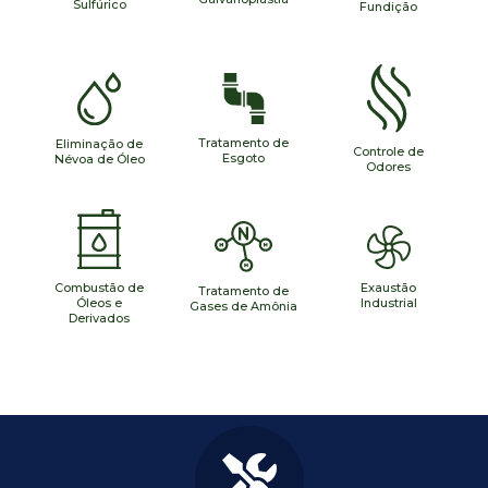
Sulfúrico
Fundição
mais…
Tratamento de
Eliminação de
mais…
mais…
Controle de
mais…
Esgoto
Névoa de Óleo
Odores
Exaustão
Combustão de
mais…
Tratamento de
mais…
mais…
Industrial
Óleos e
Gases de Amônia
Derivados