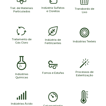
Indústria Sulfatos
Trat. de Materiais
mais…
Transbordo de
mais…
mais…
e Cloretos
Particulados
Lixo
Tratamento de
Indústria de
mais…
mais…
mais…
Indústrias Texteis
Gás Cloro
Fertilizantes
Processos de
mais…
mais…
Fornos e Estufas
Indústrias
mais…
Esterilização
Químicas
Indústrias Ácido
mais…
mais…
Galvanoplastia